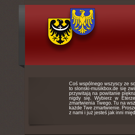
Coś wspólnego wszyscy ze so
to slonski-musikbox.de się zw
przywitają na powitanie piękną
nigdy się. Wybierz w Eterz
zmartwienia Twego. Tu na wsz
każde Twe zmartwienie. Proszę 
z nami i już jesteś jak inni mię