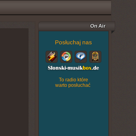
On Air
Posłuchaj nas
To radio które
warto posłuchać