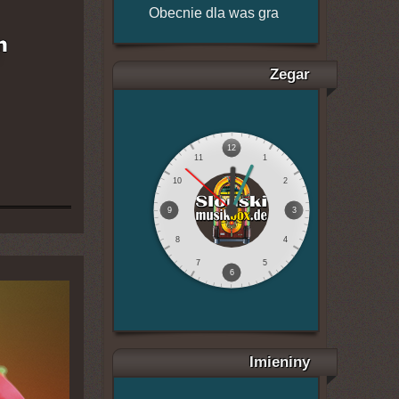
Obecnie dla was gra
Zegar
12
11
1
10
2
9
3
8
4
7
5
6
Imieniny