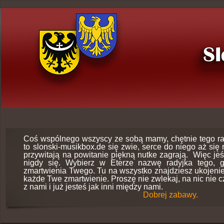
Coś wspólnego wszyscy ze sobą mamy, chętnie tego r
to slonski-musikbox.de się zwie, serce do niego aż się
przywitają na powitanie piękną nutke zagrają. Więc jeśl
nigdy się. Wybierz w Eterze nazwę radyjka tego, g
zmartwienia Twego. Tu na wszystko znajdziesz ukojeni
każde Twe zmartwienie. Proszę nie zwlekaj, na nic nie c
z nami i już jesteś jak inni między nami.
Dobrej zabawy.