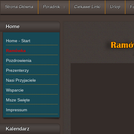
Strona Główna
Poradnik
Ciekawe Linki
Urlop
F
Home
Home - Start
Ramówka
Pozdrowienia
Prezenterzy
Nasi Przyjaciele
Wsparcie
Msze Swięte
Impressum
Kalendarz