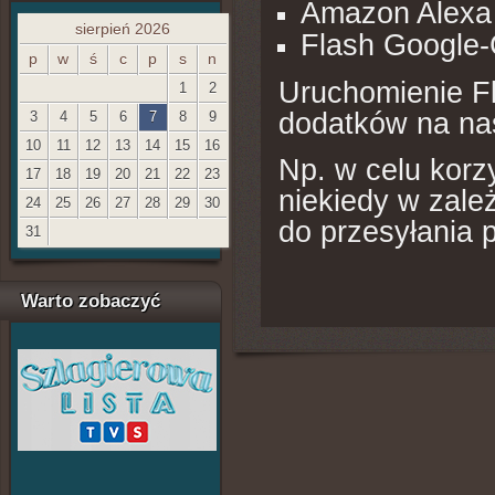
Amazon Alexa
sierpień 2026
Flash Google
p
w
ś
c
p
s
n
Uruchomienie Fl
1
2
dodatków na nas
3
4
5
6
7
8
9
10
11
12
13
14
15
16
Np. w celu korz
17
18
19
20
21
22
23
niekiedy w zale
24
25
26
27
28
29
30
do przesyłania
31
Warto zobaczyć