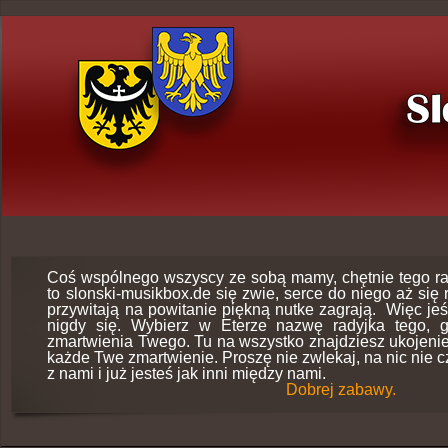
Coś wspólnego wszyscy ze sobą mamy, chętnie tego r
to slonski-musikbox.de się zwie, serce do niego aż się
przywitają na powitanie piękną nutke zagrają. Więc jeśl
nigdy się. Wybierz w Eterze nazwę radyjka tego, g
zmartwienia Twego. Tu na wszystko znajdziesz ukojeni
każde Twe zmartwienie. Proszę nie zwlekaj, na nic nie c
z nami i już jesteś jak inni między nami.
Dobrej zabawy.