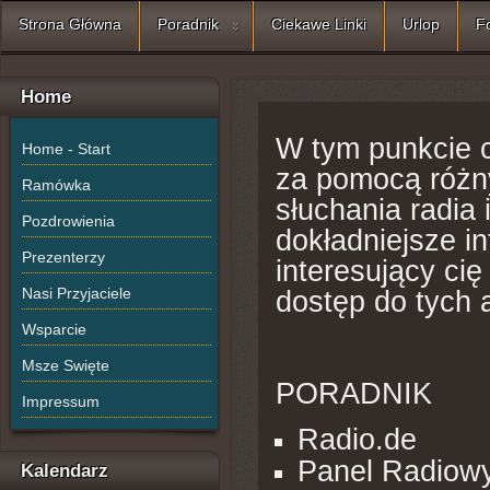
Strona Główna
Poradnik
Ciekawe Linki
Urlop
F
Home
W tym punkcie 
Home - Start
za pomocą różny
Ramówka
słuchania radia
Pozdrowienia
dokładniejsze i
Prezenterzy
interesujący cię
Nasi Przyjaciele
dostęp do tych a
Wsparcie
Msze Swięte
PORADNIK
Impressum
Radio.de
Panel Radiow
Kalendarz