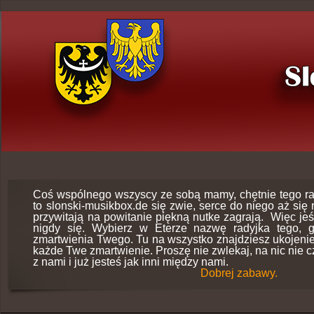
Coś wspólnego wszyscy ze sobą mamy, chętnie tego r
to slonski-musikbox.de się zwie, serce do niego aż się
przywitają na powitanie piękną nutke zagrają. Więc jeśl
nigdy się. Wybierz w Eterze nazwę radyjka tego, g
zmartwienia Twego. Tu na wszystko znajdziesz ukojeni
każde Twe zmartwienie. Proszę nie zwlekaj, na nic nie c
z nami i już jesteś jak inni między nami.
Dobrej zabawy.