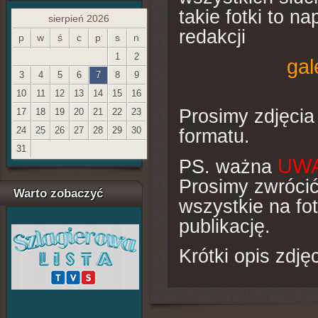
takie fotki to na
sierpień 2026
redakcji
p
w
ś
c
p
s
n
1
2
gal
3
4
5
6
7
8
9
10
11
12
13
14
15
16
Prosimy zdjęcia 
17
18
19
20
21
22
23
24
25
26
27
28
29
30
formatu.
31
UW
PS. ważna
Prosimy zwrócić
Warto zobaczyć
wszystkie na f
publikację.
Krótki opis zdjęc