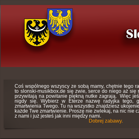
Coś wspólnego wszyscy ze sobą mamy, chętnie tego r
to slonski-musikbox.de się zwie, serce do niego aż się
przywitają na powitanie piękną nutke zagrają. Więc jeśl
nigdy się. Wybierz w Eterze nazwę radyjka tego, g
zmartwienia Twego. Tu na wszystko znajdziesz ukojeni
każde Twe zmartwienie. Proszę nie zwlekaj, na nic nie c
z nami i już jesteś jak inni między nami.
Dobrej zabawy.