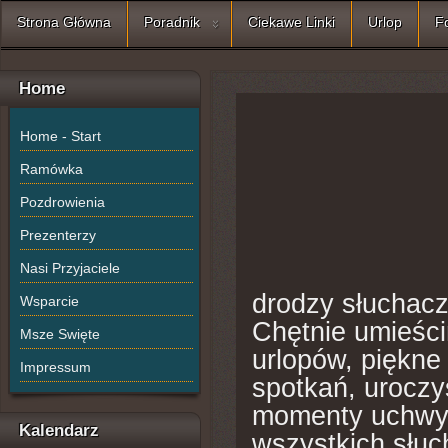
Strona Główna
Poradnik
Ciekawe Linki
Urlop
F
Home
Home - Start
Ramówka
Pozdrowienia
Prezenterzy
Nasi Przyjaciele
drodzy słuchacz
Wsparcie
Chętnie umieści
Msze Swięte
urlopów, piękne
Impressum
spotkań, uroczys
momenty uchwyc
Kalendarz
wszystkich słuc